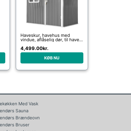
Haveskur, havehus med
vindue, aflåselig dør, til have,
terrasse, stål, 221l x 133b x
4,499.00
kr.
190h cm, grå
KØB NU
ekøkken Med Vask
endørs Sauna
endørs Brændeovn
endørs Bruser