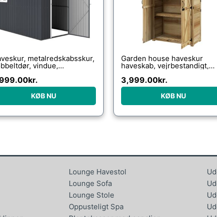
veskur, metalredskabsskur,
Garden house haveskur
bbeltdør, vindue,
haveskab, vejrbestandigt,
9x172x222 cm, grå/hvid
vintage design, 102 cm x 54
,999.00
kr.
3,999.00
kr.
cm x 177 cm, naturlig
KØB NU
KØB NU
Lounge Havestol
Ud
Lounge Sofa
Ud
Lounge Stole
Ud
Oppusteligt Spa
Ud