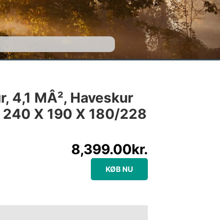
, 4,1 MÂ², Haveskur
 240 X 190 X 180/228
8,399.00
kr.
KØB NU
e information