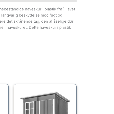
sbestandige haveskur i plastik fra ], lavet
r langvarig beskyttelse mod fugt og
e det skrånende tag, den aflåselige dør
e i haveskuret. Dette haveskur i plastik