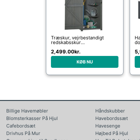
Træskur, vejrbestandigt
Ha
redskabsskur
do
77×54,2x179cm,
25
2,499.00
kr.
5
redskabsskur med dør,
gavltag, redskabsskab med
hylder, redskabsskab
KØB NU
haveskur til haven, terrasse,
grå+grøn
Billige Havemøbler
Håndskubber
Blomsterkasser På Hjul
Havebordssæt
Cafebordsæt
Havesenge
Drivhus På Mur
Højbed På Hjul