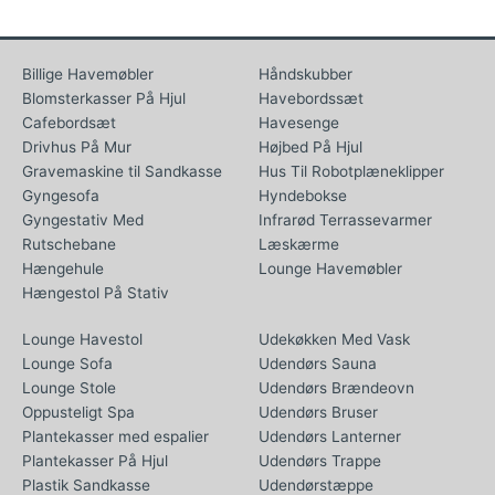
Billige Havemøbler
Håndskubber
Blomsterkasser På Hjul
Havebordssæt
Cafebordsæt
Havesenge
Drivhus På Mur
Højbed På Hjul
Gravemaskine til Sandkasse
Hus Til Robotplæneklipper
Gyngesofa
Hyndebokse
Gyngestativ Med
Infrarød Terrassevarmer
Rutschebane
Læskærme
Hængehule
Lounge Havemøbler
Hængestol På Stativ
Lounge Havestol
Udekøkken Med Vask
Lounge Sofa
Udendørs Sauna
Lounge Stole
Udendørs Brændeovn
Oppusteligt Spa
Udendørs Bruser
Plantekasser med espalier
Udendørs Lanterner
Plantekasser På Hjul
Udendørs Trappe
Plastik Sandkasse
Udendørstæppe