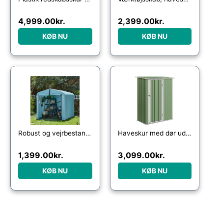
4,999.00
kr.
2,399.00
kr.
KØB NU
KØB NU
Robust og vejrbestandigt haveskur, lyseblå (159 x 219 x 165 cm)
Haveskur med dør udendørs stål grøn 142 x 84 x 189 cm
1,399.00
kr.
3,099.00
kr.
KØB NU
KØB NU