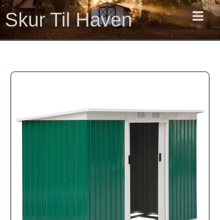
Gå
Skur Til Haven
til
indholdet