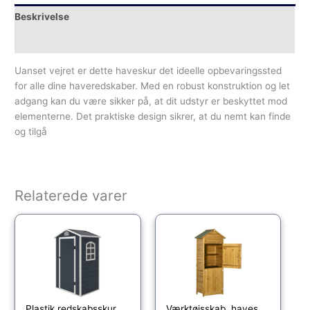
Beskrivelse
Yderligere information
Uanset vejret er dette haveskur det ideelle opbevaringssted
for alle dine haveredskaber. Med en robust konstruktion og let
adgang kan du være sikker på, at dit udstyr er beskyttet mod
elementerne. Det praktiske design sikrer, at du nemt kan finde
og tilgå
Relaterede varer
Plastik redskabsskur 1,9mÂ² 134x104x204cm redskabsskur med gavltag, vejrbestandigt havehus, udendørs haveskur, skab til baghave, udendørsområde, mørkegrå
Værktøjsskab, haveskur, 2 hylder, 2 døre, vejrbestandig, naturtræ, 79 x 49 x 190 cm