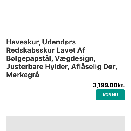
Haveskur, Udendørs
Redskabsskur Lavet Af
Bølgepapstål, Vægdesign,
Justerbare Hylder, Aflåselig Dør,
Mørkegrå
3,199.00
kr.
KØB NU
Beskrivelse