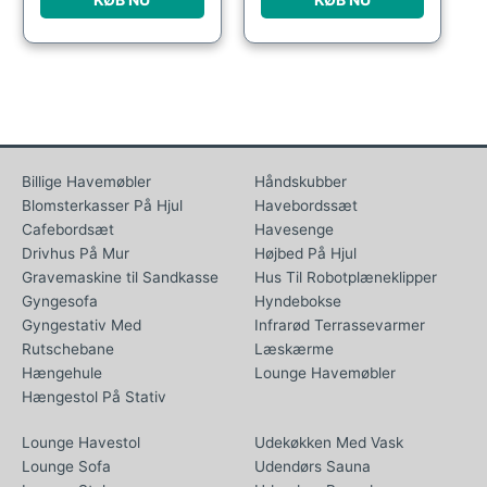
Billige Havemøbler
Håndskubber
Blomsterkasser På Hjul
Havebordssæt
Cafebordsæt
Havesenge
Drivhus På Mur
Højbed På Hjul
Gravemaskine til Sandkasse
Hus Til Robotplæneklipper
Gyngesofa
Hyndebokse
Gyngestativ Med
Infrarød Terrassevarmer
Rutschebane
Læskærme
Hængehule
Lounge Havemøbler
Hængestol På Stativ
Lounge Havestol
Udekøkken Med Vask
Lounge Sofa
Udendørs Sauna