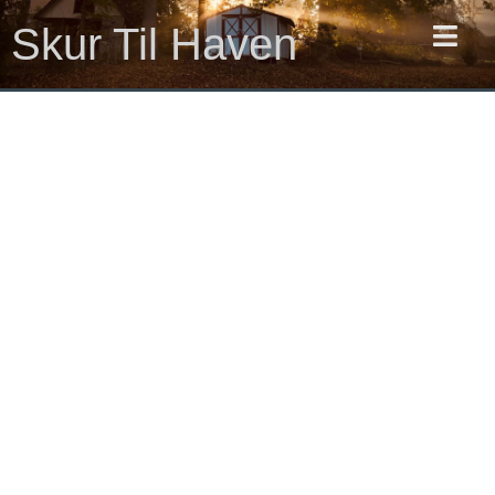
Gå
Skur Til Haven
til
indholdet