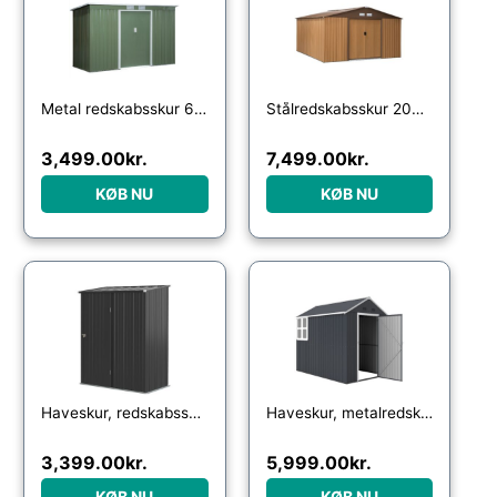
Metal redskabsskur 6,3mÂ³ 280x130x172cm redskabsskur med skydedør, vejrbestandigt havehus, udendørs haveskur, skab til baghave, udendørsområde, antracit, lysegrøn
Stålredskabsskur 20mÂ³ redskabsskur havehus cykelskur haveskur brun 340 x 386 x 200 cm
3,499.00
kr.
7,499.00
kr.
KØB NU
KØB NU
Haveskur, redskabsskur med låsbar dør, vejrbestandig og hylder, 161,5 cm x 94,5 cm x 196 cm, sort
Haveskur, metalredskabsskur, dobbeltdør, vindue, 259x172x222 cm, grå/hvid
3,399.00
kr.
5,999.00
kr.
KØB NU
KØB NU