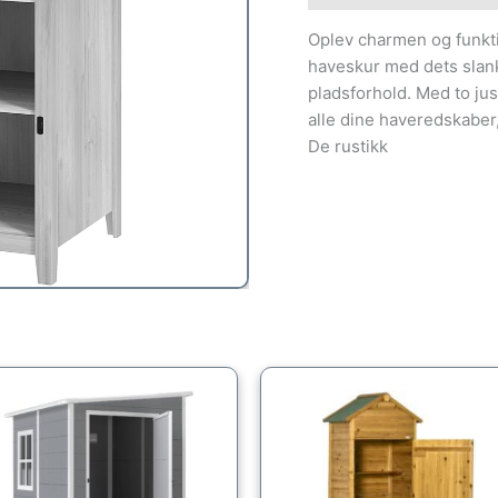
Oplev charmen og funkti
haveskur med dets slanke
pladsforhold. Med to ju
alle dine haveredskaber,
De rustikk