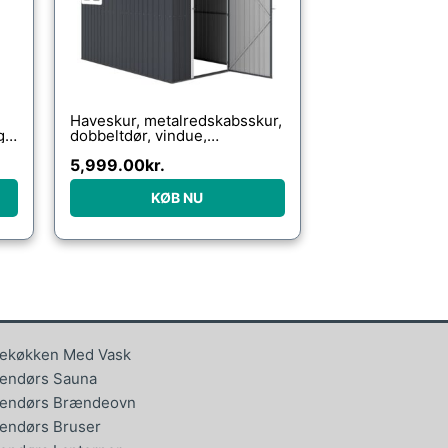
Haveskur, metalredskabsskur,
g,
dobbeltdør, vindue,
259x172x222 cm, grå/hvid
5,999.00
kr.
KØB NU
ekøkken Med Vask
endørs Sauna
endørs Brændeovn
endørs Bruser