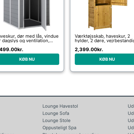
veskur, dør med lås, vindue
Værktøjsskab, haveskur, 2
r dagslys og ventilation,
hylder, 2 døre, vejrbestandi
uminium, 122 x 149 x
naturtræ, 79 x 49 x 190 cm
,499.00
kr.
2,399.00
kr.
2/177 cm grå
KØB NU
KØB NU
Lounge Havestol
Ud
Lounge Sofa
Ud
Lounge Stole
Ud
Oppusteligt Spa
Ud