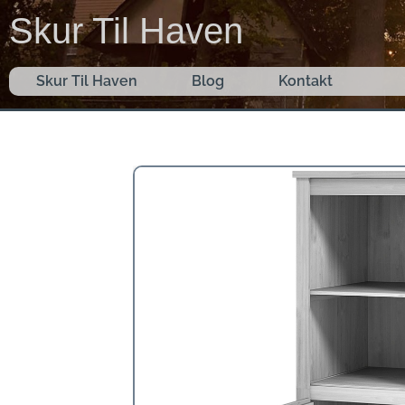
Gå
Skur Til Haven
til
indholdet
Skur Til Haven
Blog
Kontakt