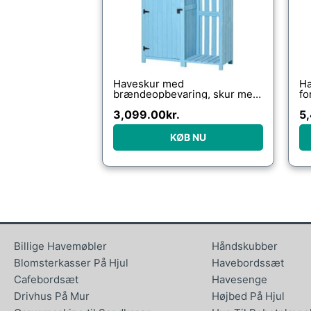
Haveskur med
Ha
brændeopbevaring, skur med
fo
3 hylder, asfalttag, fyrretræ,
al
3,099.00
kr.
5
himmelblå, 130 x 54,5 x 180
19
cm
KØB NU
Billige Havemøbler
Håndskubber
Blomsterkasser På Hjul
Havebordssæt
Cafebordsæt
Havesenge
Drivhus På Mur
Højbed På Hjul