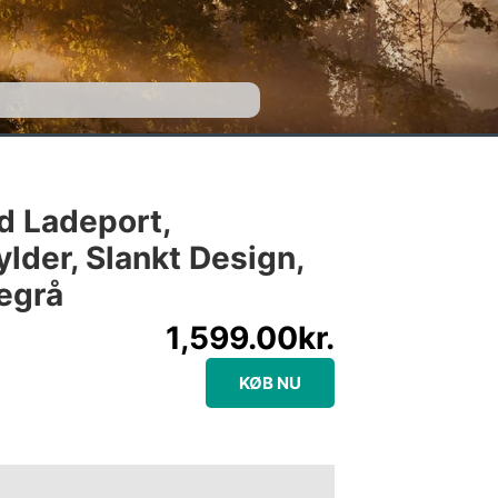
d Ladeport,
lder, Slankt Design,
segrå
1,599.00
kr.
KØB NU
e information