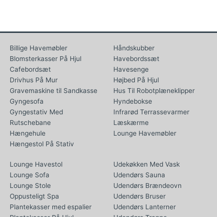
Billige Havemøbler
Håndskubber
Blomsterkasser På Hjul
Havebordssæt
Cafebordsæt
Havesenge
Drivhus På Mur
Højbed På Hjul
Gravemaskine til Sandkasse
Hus Til Robotplæneklipper
Gyngesofa
Hyndebokse
Gyngestativ Med
Infrarød Terrassevarmer
Rutschebane
Læskærme
Hængehule
Lounge Havemøbler
Hængestol På Stativ
Lounge Havestol
Udekøkken Med Vask
Lounge Sofa
Udendørs Sauna
Lounge Stole
Udendørs Brændeovn
Oppusteligt Spa
Udendørs Bruser
Plantekasser med espalier
Udendørs Lanterner