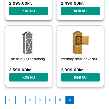
2,099.00
kr.
2,499.00
kr.
KØB NU
KØB NU
Træskur, vejrbestandigt redskabsskur 78×52,5x182cm, redskabsskur med dør, gavltag, redskabsskab med kroge, foldbart bord, redskabsskab haveskur til have, terrasse, grå
Værktøjsskab, haveskur, 2 hylder, 2 døre, vejrbestandig, naturtræ, 79 x 49 x 190 cm
2,599.00
kr.
2,399.00
kr.
KØB NU
KØB NU
←
1
2
3
4
5
6