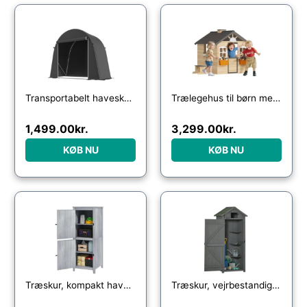
Transportabelt haveskur, cykeltelt, rulledør med lynlås, metalramme, alsidig opbevaring, plastikdæksel, mørkegrå
Trælegehus til børn med dør, vindue, postkasse, urtepottehylde, haveskur til drenge og piger i alderen 3-7 år, børnelegetøj til udendørs og indendørs brug, natur
1,499.00
kr.
3,299.00
kr.
KØB NU
KØB NU
Træskur, kompakt haveskur til værktøj og haveudstyr med aflåselige døre, lysegrå
Træskur, vejrbestandigt redskabsskur 77×54,2x179cm, redskabsskur med dør, gavltag, redskabsskab med hylder, redskabsskab haveskur til haven, terrasse, grå+grøn